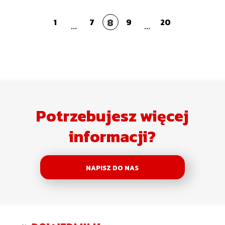
8
1
7
9
20
...
...
Potrzebujesz więcej
informacji?
NAPISZ DO NAS