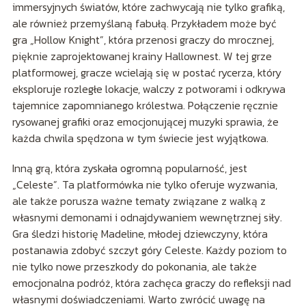
immersyjnych światów, które zachwycają nie tylko grafiką,
ale również przemyślaną fabułą. Przykładem może być
gra „Hollow Knight”, która przenosi graczy do mrocznej,
pięknie zaprojektowanej krainy Hallownest. W tej grze
platformowej, gracze wcielają się w postać rycerza, który
eksploruje rozległe lokacje, walczy z potworami i odkrywa
tajemnice zapomnianego królestwa. Połączenie ręcznie
rysowanej grafiki oraz emocjonującej muzyki sprawia, że
każda chwila spędzona w tym świecie jest wyjątkowa.
Inną grą, która zyskała ogromną popularność, jest
„Celeste”. Ta platformówka nie tylko oferuje wyzwania,
ale także porusza ważne tematy związane z walką z
własnymi demonami i odnajdywaniem wewnętrznej siły.
Gra śledzi historię Madeline, młodej dziewczyny, która
postanawia zdobyć szczyt góry Celeste. Każdy poziom to
nie tylko nowe przeszkody do pokonania, ale także
emocjonalna podróż, która zachęca graczy do refleksji nad
własnymi doświadczeniami. Warto zwrócić uwagę na