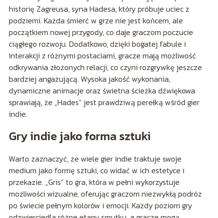
historię Zagreusa, syna Hadesa, który próbuje uciec z
podziemi. Każda śmierć w grze nie jest końcem, ale
początkiem nowej przygody, co daje graczom poczucie
ciągłego rozwoju. Dodatkowo, dzięki bogatej fabule i
interakcji z różnymi postaciami, gracze mają możliwość
odkrywania złożonych relacji, co czyni rozgrywkę jeszcze
bardziej angażującą. Wysoka jakość wykonania,
dynamiczne animacje oraz świetna ścieżka dźwiękowa
sprawiają, że „Hades” jest prawdziwą perełką wśród gier
indie.
Gry indie jako forma sztuki
Warto zaznaczyć, że wiele gier indie traktuje swoje
medium jako formę sztuki, co widać w ich estetyce i
przekazie. „Gris” to gra, która w pełni wykorzystuje
możliwości wizualne, oferując graczom niezwykłą podróż
po świecie pełnym kolorów i emocji. Każdy poziom gry
odzwierciedla różne etapy smutku, a gracze mogą