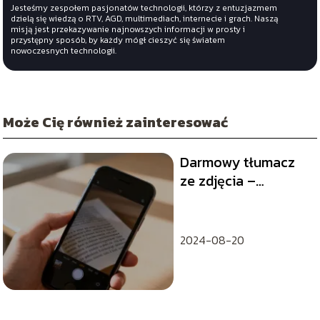
Jesteśmy zespołem pasjonatów technologii, którzy z entuzjazmem
dzielą się wiedzą o RTV, AGD, multimediach, internecie i grach. Naszą
misją jest przekazywanie najnowszych informacji w prosty i
przystępny sposób, by każdy mógł cieszyć się światem
nowoczesnych technologii.
Może Cię również zainteresować
Darmowy tłumacz
ze zdjęcia –
najlepsze aplikacje i
narzędzia
2024-08-20