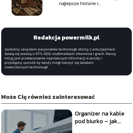
najlepsze historie i
eksplorację
Redakcja powermilk.pl
Jesteśmy zespołem pasjonatów technologii, którzy z entuzjazmem
dzielą się wiedzą o RTV, AGD, multimediach, internecie i grach. Naszą
misją jest przekazywanie najnowszych informacji w prosty i
przystępny sposób, by każdy mógł cieszyć się światem
nowoczesnych technologii.
Może Cię również zainteresować
Organizer na kable
pod biurko – jak
uporządkować