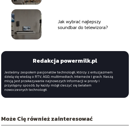
Jak wybrać najlepszy
soundbar do telewizora?
Redakcja powermilk.pl
Jesteśmy zespołem pasjonatów technologii, którzy z entuzjazmem
dzielą się wiedzą o RTV, AGD, multimediach, internecie i grach. Naszą
misją jest przekazywanie najnowszych informacji w prosty i
przystępny sposób, by każdy mógł cieszyć się światem
nowoczesnych technologii.
Może Cię również zainteresować