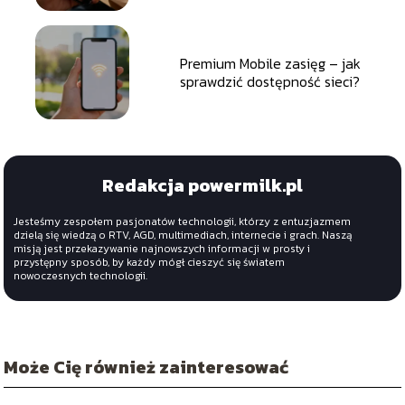
Premium Mobile zasięg – jak
sprawdzić dostępność sieci?
Redakcja powermilk.pl
Jesteśmy zespołem pasjonatów technologii, którzy z entuzjazmem
dzielą się wiedzą o RTV, AGD, multimediach, internecie i grach. Naszą
misją jest przekazywanie najnowszych informacji w prosty i
przystępny sposób, by każdy mógł cieszyć się światem
nowoczesnych technologii.
Może Cię również zainteresować